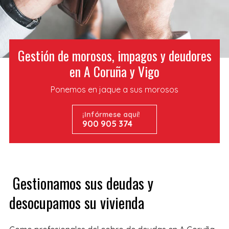
Gestión de morosos, impagos y deudores
en A Coruña y Vigo
Ponemos en jaque a sus morosos
¡Infórmese aquí!
900 905 374
Gestionamos sus deudas y
desocupamos su vivienda